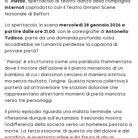
a “
Pietas
”, spettacolo di teatro-danza della compagnia
Interno5
coprodotto con il Teatro Grrranit Scene
Nationale di Belfort.
Lo spettacolo, in scena
mercoledì 28 gennaio 2026 a
partire dalle ore 21.00
, con le coreografie di
Antonello
Tudisco
, parte da una domanda profonda: cosa
accadrebbe se l’umanità perdesse la capacità di
provare pietà?
“
Pietas
” è strutturato come una parabola frammentata
dove il motore dell’azione è il pianto misterioso di un
bambino di cui i danzatori cercano in maniera istintiva,
ma senza risultato, l’origine. Questa ricerca collettiva li
porterà ad attraversare tre stazioni dolorose che
rappresentano altrettanti momenti di pietà mancata
verso tre personaggi.
Il primo episodio riguarda una malata terminale, una
riflessione dunque sull’eutanasia. Il secondo mostra
l’indifferenza della società verso un homeless pestato a
morte. La terza stazione, di questa via del dolore e del
sacrificio, è incentrata infine sulla figura di alcuni