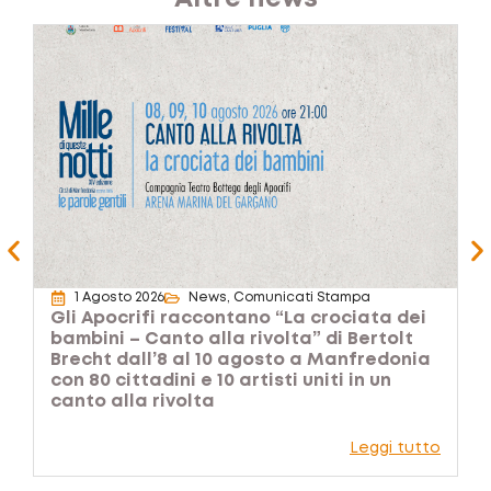
1 Agosto 2026
News
,
Comunicati Stampa
Gli Apocrifi raccontano “La crociata dei
“
bambini – Canto alla rivolta” di Bertolt
2
Brecht dall’8 al 10 agosto a Manfredonia
c
con 80 cittadini e 10 artisti uniti in un
v
canto alla rivolta
Leggi tutto