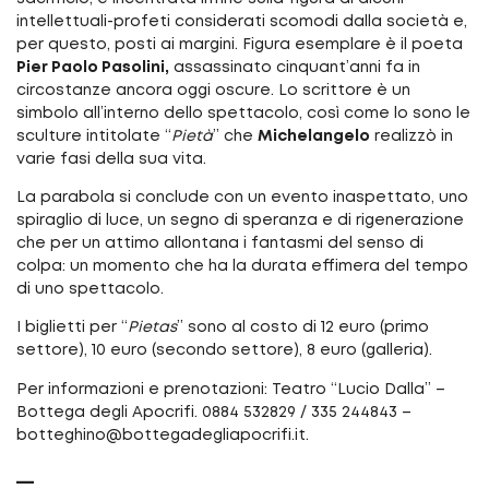
intellettuali-profeti considerati scomodi dalla società e,
per questo, posti ai margini. Figura esemplare è il poeta
Pier Paolo Pasolini,
assassinato cinquant’anni fa in
circostanze ancora oggi oscure. Lo scrittore è un
simbolo all’interno dello spettacolo, così come lo sono le
sculture intitolate “
Pietà
” che
Michelangelo
realizzò in
varie fasi della sua vita.
La parabola si conclude con un evento inaspettato, uno
spiraglio di luce, un segno di speranza e di rigenerazione
che per un attimo allontana i fantasmi del senso di
colpa: un momento che ha la durata effimera del tempo
di uno spettacolo.
I biglietti per “
Pietas
” sono al costo di 12 euro (primo
settore), 10 euro (secondo settore), 8 euro (galleria).
Per informazioni e prenotazioni: Teatro “Lucio Dalla” –
Bottega degli Apocrifi. 0884 532829 / 335 244843 –
botteghino@bottegadegliapocrifi.it.
__