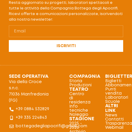
Resta aggiornato su progetti, laboratori spettacoli e
tutte le attività della Compagnia Bottega degli Apocrifi.
Ricevi offerte e comunicazioni personalizzate, iscrivendoti
alla nostra newsletter:
ISCRIVITI
SEDE OPERATIVA
COMPAGNIA
BIGLIETTER
Storia
Biglietti
Via della Croce
Produzioni
Abbonament
s.n.c.
TEATRO
Punti
vendita
Centro
71036 Manfredonia
Laboratori
di
(FG)
Scuole
residenza
ALTRI
Info
+39 0884 532829
LINK
tecniche
Noleggio
News
+39 335 224843
STAGIONE
Contatti
2025 -
Trasparenz
bottegadegliapocrifi@gmail.com
2026
Webmail
Archivio