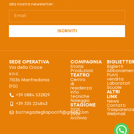
alla nostra newsletter:
ISCRIVITI
SEDE OPERATIVA
COMPAGNIA
BIGLIETTER
Storia
Biglietti
Via della Croce
Produzioni
Abbonament
s.n.c.
TEATRO
Punti
vendita
Centro
71036 Manfredonia
Laboratori
di
(FG)
Scuole
residenza
ALTRI
Info
+39 0884 532829
LINK
tecniche
Noleggio
News
+39 335 224843
STAGIONE
Contatti
2025 -
Trasparenz
bottegadegliapocrifi@gmail.com
2026
Webmail
Archivio